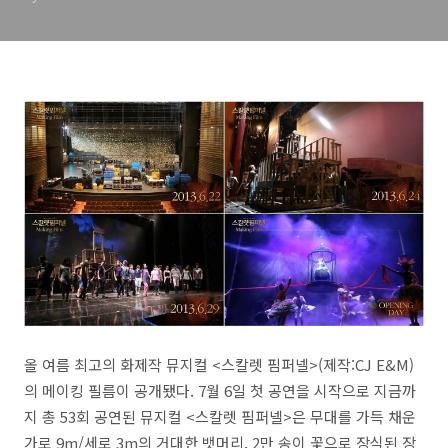
올 여름 최고의 화제작 뮤지컬 <스칼렛 핌퍼넬>(제작:CJ E&M)
의 메이킹 필름이 공개됐다. 7월 6일 첫 공연을 시작으로 지금까
지 총 53회 공연된 뮤지컬 <스칼렛 핌퍼넬>은 무대를 가득 채운
가로 9m/세로 3m의 거대한 뱃머리, 2만 송이 꽃으로 장식된 장