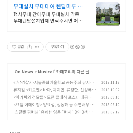
무대설치 무대대여 렌탈마루 무
대전문설치업체
행사무대 간이무대 무대설치 각종
무대렌탈설치업체 연락주시면 어디
든지 달려갑니다.
공감
구독하기
'
On News
>
Musical
' 카테고리의 다른 글
강남경찰서-서울종합예술학교 공동주최 뮤지컬
2013.11.13
'그날이후'
뮤지컬 <카르멘> 바다, 차지연, 류정한, 신성록
2013.10.02
(0)
캐스팅
<아가씨와 건달들> 모던 클래식 포스터 대공개
2013.09.10
(0)
<요셉 어메이징> 양요섭, 정동하 등 주연배우 프
2013.09.10
(0)
로필 사진 전격 공개!
'스칼렛 핌퍼넬' 유쾌한 영웅 "퍼시" 3인 3색 매
2013.07.17
(0)
력 대방출!
(0)