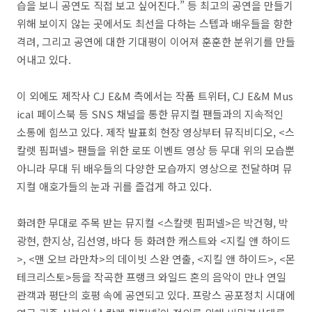
습을 보니 공연도 직접 보고 싶어진다.” 등 최고의 공연을 만들기
위해 보이지 않는 곳에서도 최선을 다하는 스텝과 배우들을 향한
격려, 그리고 공연에 대한 기대평이 이어져 훈훈한 분위기를 만들
어내고 있다.
이 외에도 제작사 CJ E&M 측에서는 작품 트위터, CJ E&M Mus
ical 페이스북 등 SNS 채널을 통한 뮤지컬 팬들과의 지속적인
소통에 힘쓰고 있다. 제작 발표회 현장 영상부터 뮤직비디오, <스
칼렛 핌퍼넬> 팬들을 위한 로또 이벤트 영상 등 무대 위의 모습뿐
아니라 무대 뒤 배우들의 다양한 모습까지 영상으로 전달하며 뮤
지컬 애호가들의 눈과 귀를 즐겁게 하고 있다.
화려한 무대로 주목 받는 뮤지컬 <스칼렛 핌퍼넬>은 박건형, 박
광현, 한지상, 김선영, 바다 등 화려한 캐스트와 <지킬 앤 하이드
>, <맨 오브 라만차>의 데이빗 스완 연출, <지킬 앤 하이드>, <몬
테크리스토>등을 작곡한 프랭크 와일드 혼의 음악이 만나 연일
관객과 평단의 호평 속에 공연되고 있다. 프랑스 공포정치 시대에