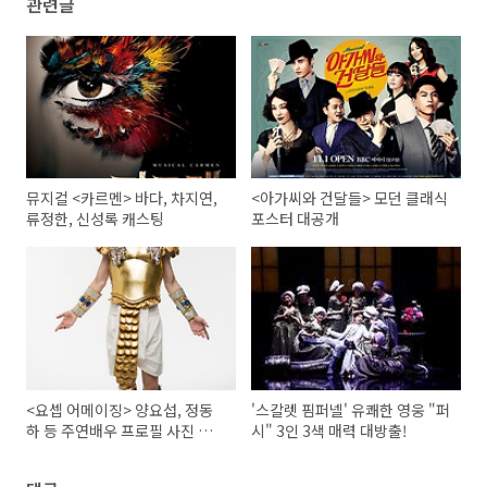
관련글
뮤지컬 <카르멘> 바다, 차지연,
<아가씨와 건달들> 모던 클래식
류정한, 신성록 캐스팅
포스터 대공개
<요셉 어메이징> 양요섭, 정동
'스칼렛 핌퍼넬' 유쾌한 영웅 "퍼
하 등 주연배우 프로필 사진 전
시" 3인 3색 매력 대방출!
격 공개!