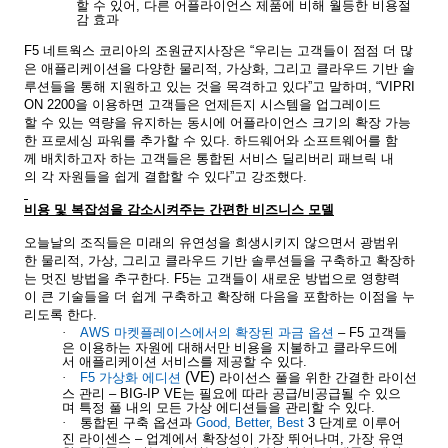
할
수
있어
,
다른
어플라이언스
제품에
비해
월등한
비용절
감
효과
F5
네트웍스
코리아의
조원균지사장은
“
우리는
고객들이
점점
더
많
은
애플리케이션을
다양한
물리적
,
가상화
,
그리고
클라우드
기반
솔
루션들을
통해
지원하고
있는
것을
목격하고
있다
”
고
말하며
, “VIPRI
ON 2200
을
이용하면
고객들은
언제든지
시스템을
업그레이드
할
수
있는
역량을
유지하는
동시에
어플라이언스
크기의
확장
가능
한
프로세싱
파워를
추가할
수
있다
.
하드웨어와
소프트웨어를
함
께
배치하고자
하는
고객들은
통합된
서비스
딜리버리
패브릭
내
의
각
자원들을
쉽게
결합할
수
있다
”
고
강조했다
.
비용
및
복잡성을
감소시켜주는
간편한
비즈니스
모델
오늘날의
조직들은
미래의
유연성을
희생시키지
않으면서
광범위
한
물리적
,
가상
,
그리고
클라우드
기반
솔루션들을
구축하고
확장하
는
멋진
방법을
추구한다
. F5
는
고객들이
새로운
방법으로
영향력
이
큰
기술들을
더
쉽게
구축하고
확장해
다음을
포함하는
이점을
누
리도록
한다
.
·
AWS
마켓플레이스
에서의
확장된
과금
옵션
– F5
고객들
은
이용하는
자원에
대해서만
비용을
지불하고
클라우드에
서
애플리케이션
서비스를
제공할
수
있다
.
(VE)
·
F5
가상화
에디션
라이선스
풀을
위한
간결한
라이선
스
관리
– BIG-IP VE
는
필요에
따라
공급
/
비공급될
수
있으
며
특정
풀
내의
모든
가상
에디션들을
관리할
수
있다
.
·
통합된
구축
옵션과
Good, Better, Best
3
단계로
이루어
진
라이센스
–
업계에서
확장성이
가장
뛰어나며
,
가장
유연