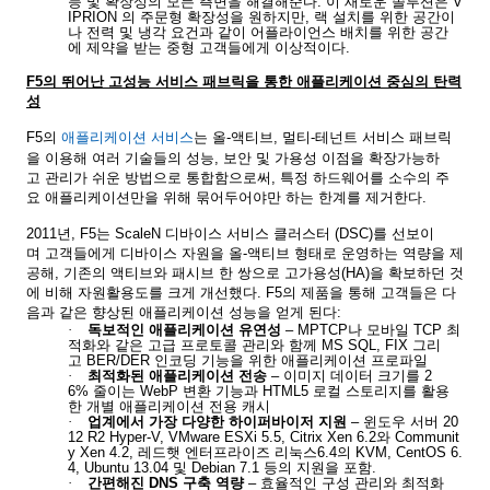
능
및
확장성의
모든
측면을
해결해준다
.
이
새로운
솔루션은
V
IPRION
의
주문형
확장성을
원하지만
,
랙
설치를
위한
공간이
나
전력
및
냉각
요건과
같이
어플라이언스
배치를
위한
공간
에
제약을
받는
중형
고객들에게
이상적이다
.
F5
의
뛰어난
고성능
서비스
패브릭을
통한
애플리케이션
중심의
탄력
성
F5
의
애플리케이션
서비스
는
올
-
액티브
,
멀티
-
테넌트
서비스
패브릭
을
이용해
여러
기술들의
성능
,
보안
및
가용성
이점을
확장가능하
고
관리가
쉬운
방법으로
통합함으로써
,
특정
하드웨어를
소수의
주
요
애플리케이션만을
위해
묶어두어야만
하는
한계를
제거한다
.
2011
년
, F5
는
ScaleN
디바이스
서비스
클러스터
(DSC)
를
선보이
며
고객들에게
디바이스
자원을
올
-
액티브
형태로
운영하는
역량을
제
공해
,
기존의
액티브와
패시브
한
쌍으로
고가용성
(HA)
을
확보하던
것
에
비해
자원활용도를
크게
개선했다
. F5
의
제품을
통해
고객들은
다
음과
같은
향상된
애플리케이션
성능을
얻게
된다
:
·
독보적인
애플리케이션
유연성
– MPTCP
나
모바일
TCP
최
적화와
같은
고급
프로토콜
관리와
함께
MS SQL, FIX
그리
고
BER/DER
인코딩
기능을
위한
애플리케이션
프로파일
·
최적화된
애플리케이션
전송
–
이미지
데이터
크기를
2
6%
줄이는
WebP
변환
기능과
HTML5
로컬
스토리지를
활용
한
개별
애플리케이션
전용
캐시
·
업계에서
가장
다양한
하이퍼바이저
지원
–
윈도우
서버
20
12 R2 Hyper-V, VMware ESXi 5.5, Citrix Xen 6.2
와
Communit
y Xen 4.2,
레드햇
엔터프라이즈
리눅스
6.4
의
KVM, CentOS 6.
4, Ubuntu 13.04
및
Debian 7.1
등의
지원을
포함
.
·
간편해진
DNS
구축
역량
–
효율적인
구성
관리와
최적화