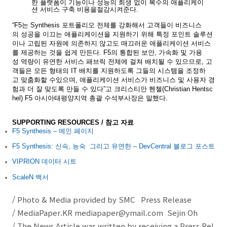
한
플랫폼이
기능이나
성능의
희생
없이
복수의
애플리케이
션
서비스
구축
비용을
절감시켜준다
.
“F5
는
Synthesis
포트폴리오
전체를
강화해서
고객들이
비즈니스
의
성공을
이끄는
애플리케이션을
지원하기
위해
특정
포인트
솔루션
이나
고립된
자원에
의존하지
않고도
매끄러운
애플리케이션
서비스
를
제공하는
것을
쉽게
만든다
. F5
의
통합된
보안
,
가속화
및
가용
성
역량이
유연한
서비스
패브릭
전체에
걸쳐
배치될
수
있으므로
,
고
객들은
모든
형태의
IT
배치를
지원하도록
그들의
시스템을
조정하
고
맞춤화할
수
있으며
,
애플리케이션
서비스가
비즈니스
및
사용자
경
험과
더
잘
맞도록
만들
수
있다
”
고
크리스티안
헨첼
(Christian Hentsc
hel) F5
아시아태평양지역
총괄
수석부사장은
말했다
.
SUPPORTING RESOURCES /
참고
자료
F5 Synthesis –
메인
페이지
F5 Synthesis:
신
속
,
능숙
그리고
유연한
– DevCentral
블로그
포스트
VIPRION
데이터
시트
ScaleN
백서
/ Photo & Media provided by SMC Press Release
/ MediaPaper.KR mediapaper@ymail.com Sejin Oh
/ The News Article was written by receiving a Press Rel