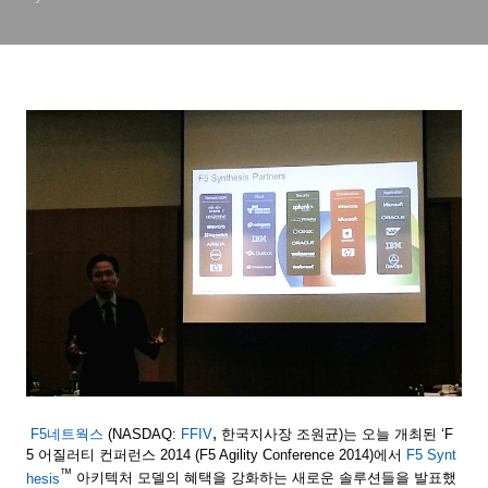
확장, 강화
,
F5
네트웍스
(NASDAQ:
FFIV
한국지사장
조원균
)
는
오늘
개최된
‘F
5
어질러티
컨퍼런스
2014 (F5 Agility Conference 2014)
에서
F5 Synt
™
hesis
아키텍처
모델의
혜택을
강화하는
새로운
솔루션들을
발표했