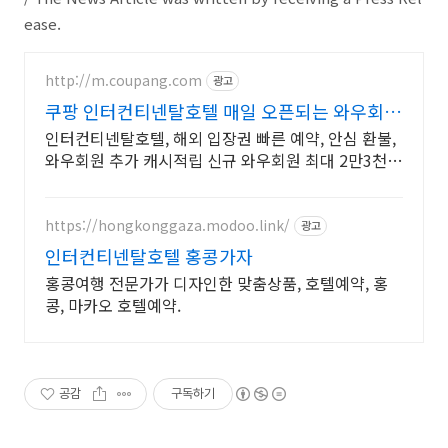
ease.
http://m.coupang.com
광고
쿠팡 인터컨티넨탈호텔 매일 오픈되는 와우회원
특가
인터컨티넨탈호텔, 해외 입장권 빠른 예약, 안심 환불,
와우회원 추가 캐시적립 신규 와우회원 최대 2만3천원
쿠폰팩+5% 추가적립 혜택! 여행도 이제 쿠팡에서!
https://hongkonggaza.modoo.link/
광고
인터컨티넨탈호텔 홍콩가자
홍콩여행 전문가가 디자인한 맞춤상품, 호텔예약, 홍
콩, 마카오 호텔예약.
공감
구독하기