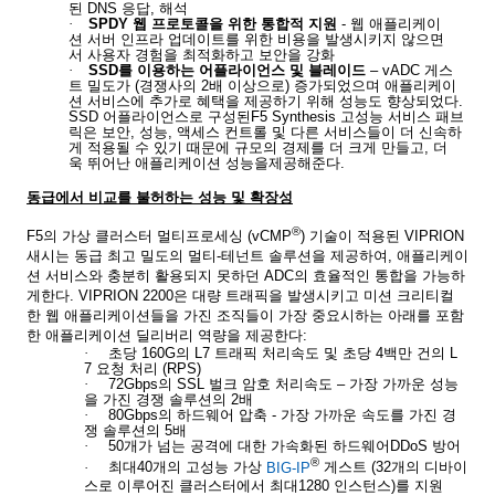
된
DNS
응답
,
해석
·
SPDY
웹
프로토콜을
위한
통합적
지원
-
웹
애플리케이
션
서버
인프라
업데이트를
위한
비용을
발생시키지
않으면
서
사용자
경험을
최적화하고
보안을
강화
·
SSD
를
이용하는
어플라이언스
및
블레이드
– vADC
게스
트
밀도가
(
경쟁사의
2
배
이상으로
)
증가되었으며
애플리케이
션
서비스에
추가로
혜택을
제공하기
위해
성능도
향상되었다
.
SSD
어플라이언스로
구성된
F5 Synthesis
고성능
서비스
패브
릭은
보안
,
성능
,
액세스
컨트롤
및
다른
서비스들이
더
신속하
게
적용될
수
있기
때문에
규모의
경제를
더
크게
만들고
,
더
욱
뛰어난
애플리케이션
성능을
제공해준다
.
동급에서
비교를
불허하는
성능
및
확장성
®
F5
의
가상
클러스터
멀티프로세싱
(vCMP
)
기술이
적용된
VIPRION
새시는
동급
최고
밀도의
멀티
-
테넌트
솔루션을
제공하여
,
애플리케이
션
서비스와
충분히
활용되지
못하던
ADC
의
효율적인
통합을
가능하
게
한다
. VIPRION 2200
은
대량
트래픽을
발생시키고
미션
크리티컬
한
웹
애플리케이션들을
가진
조직들이
가장
중요시하는
아래를
포함
한
애플리케이션
딜리버리
역량을
제공한다
:
·
초당
160G
의
L7
트래픽
처리속도
및
초당
4
백만
건의
L
7
요청
처리
(RPS)
·
72Gbps
의
SSL
벌크
암호
처리속도
–
가장
가까운
성능
을
가진
경쟁
솔루션의
2
배
·
80Gbps
의
하드웨어
압축
-
가장
가까운
속도를
가진
경
쟁
솔루션의
5
배
·
50
개가
넘는
공격에
대한
가속화된
하드웨어
DDoS
방어
®
·
최대
40
개의
고성능
가상
BIG-IP
게스트
(32
개의
디바이
스로
이루어진
클러스터에서
최대
1280
인스턴스
)
를
지원