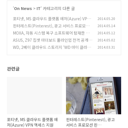
'
On News
>
IT
' 카테고리의 다른 글
포티넷, MS 클라우드 플랫폼 애저(Azure) VPN
2014.05.20
액세스 지원
핀터레스트(Pinterest), 광고 서비스 프로모션
2014.05.14
(0)
핀(Promoted Pins) 출시
MOXA, 자동 시스템 복구 소프트웨어 탑재한 신
2014.05.12
(0)
제품 19인치 랙 장착 컴퓨터 출시
ASUS, Z97 칩셋 마더보드 풀라인업 전격 공개
2014.05.02
(0)
WD, 2베이 클라우드 스토리지 ‘WD 마이 클라우
2014.03.31
(0)
드 EX2’ 출시
(0)
관련글
포티넷, MS 클라우드 플랫폼 애
핀터레스트(Pinterest), 광고
저(Azure) VPN 액세스 지원
서비스 프로모션 핀