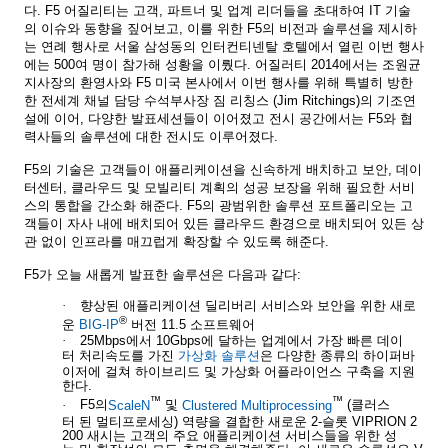
다
. F5
어질리티는
고객
,
파트너
및
업계
리더들을
초대하여
IT
기술
의
이슈와
동향을
짚어보고
,
이를
위한
F5
의
비전과
솔루션을
제시하
는
연례
행사로
서울
삼성동의
인터컨티넨탈
호텔에서
열린
이번
행사
에는
500
여
명이
참가해
성황을
이뤘다
.
어질러티
2014
에서는
조원균
지사장의
환영사와
F5
미국
본사에서
이번
행사를
위해
특별히
방한
한
전세계
채널
담당
수석부사장
짐
리칭스
(Jim Ritchings)
의
기조연
설에
이어
,
다양한
발표세션들이
이어졌고
전시
공간에서는
F5
와
협
력사들의
솔루션에
대한
전시도
이루어졌다
.
F5
의
기술은
고객들이
애플리케이션을
신속하게
배치하고
보안
,
데이
터센터
,
클라우드
및
모빌리티
계획의
성공
보장을
위해
필요한
서비
스의
통합을
간소화
해준다
. F5
의
광범위한
솔루션
포트폴리오는
고
객들이
자사
내에
배치되어
있든
클라우드
환경으로
배치되어
있든
상
관
없이
인프라를
매끄럽게
확장할
수
있도록
해준다
.
F5
가
오늘
새롭게
발표한
솔루션은
다음과
같다
:
·
향상된
애플리케이션
딜리버리
서비스와
보안을
위한
새로
®
운
BIG-IP
버전
11.5
소프트웨어
·
25Mbps
에서
10Gbps
에
달하는
업계에서
가장
빠른
데이
터
처리속도를
가진
가상화
솔루션
은
다양한
종류의
하이퍼바
이저에
걸쳐
하이브리드
및
가상화
어플라이언스
구축을
지원
한다
.
™
™
·
F5
의
ScaleN
및
Clustered Multiprocessing
(
클러스
터
된
멀티프로세싱
)
역량을
결합한
새로운
2-
슬롯
VIPRION 2
200
새시는
고객의
주요
애플리케이션
서비스들을
위한
성