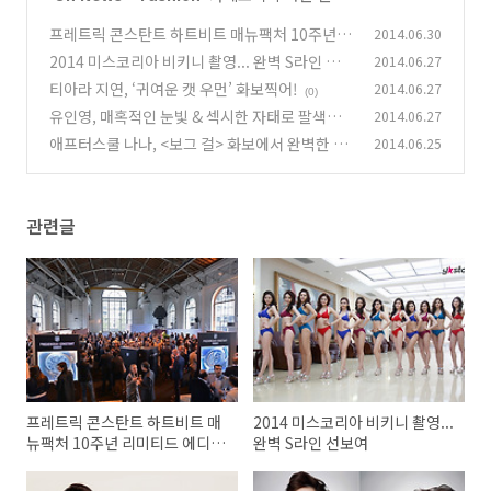
프레트릭 콘스탄트 하트비트 매뉴팩처 10주년 리
2014.06.30
미티드 에디션 발표
2014 미스코리아 비키니 촬영... 완벽 S라인 선보
2014.06.27
(0)
여
티아라 지연, ‘귀여운 캣 우먼’ 화보찍어!
2014.06.27
(0)
(0)
유인영, 매혹적인 눈빛 & 섹시한 자태로 팔색조
2014.06.27
매력 발산
애프터스쿨 나나, <보그 걸> 화보에서 완벽한 몸
2014.06.25
(0)
매 드러내
(0)
관련글
프레트릭 콘스탄트 하트비트 매
2014 미스코리아 비키니 촬영...
뉴팩처 10주년 리미티드 에디션
완벽 S라인 선보여
발표