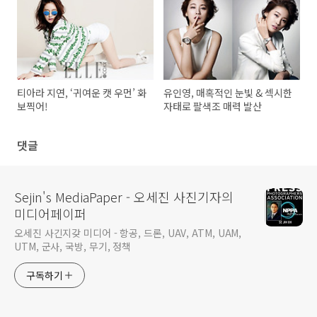
티아라 지연, ‘귀여운 캣 우먼’ 화
유인영, 매혹적인 눈빛 & 섹시한
보찍어!
자태로 팔색조 매력 발산
댓글
Sejin's MediaPaper - 오세진 사진기자의
미디어페이퍼
오세진 사긴지갖 미디어 - 항공, 드론, UAV, ATM, UAM,
UTM, 군사, 국방, 무기, 정책
구독하기