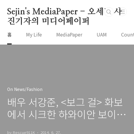
본문 바로가기
Sejin's MediaPaper - 오세진 사
진기자의 미디어페이퍼
홈
My Life
MediaPaper
UAM
Coun
On News/Fashion
배우 서강준, <보그 걸> 화보
에서 시크한 하와이안 보이로
변신!
by Rescue911K
2014. 6. 27.