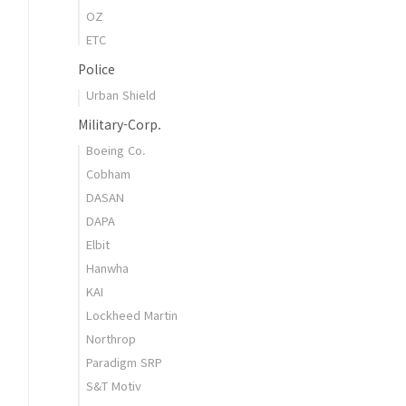
OZ
ETC
Police
Urban Shield
Military-Corp.
Boeing Co.
Cobham
DASAN
DAPA
Elbit
Hanwha
KAI
Lockheed Martin
Northrop
Paradigm SRP
S&T Motiv