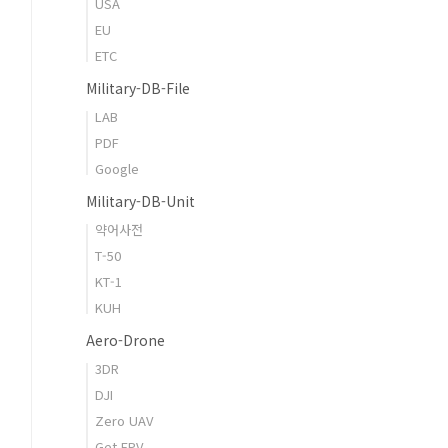
USA
EU
ETC
Military-DB-File
LAB
PDF
Google
Military-DB-Unit
약어사전
T-50
KT-1
KUH
Aero-Drone
3DR
DJI
Zero UAV
Get FPV