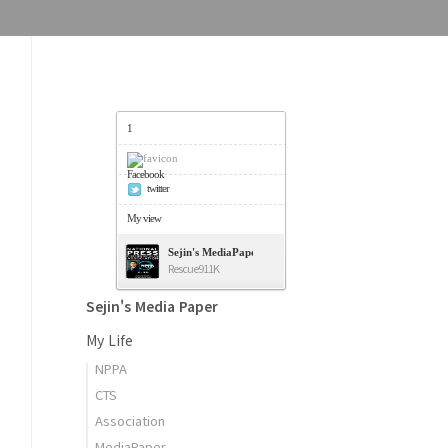
1
Facebook
twitter
My view
Sejin's MediaPaper - 오세진 사진기자의 미디어페이퍼
Rescue911K
Sejin's Media Paper
My Life
NPPA
CTS
Association
MediaPaper