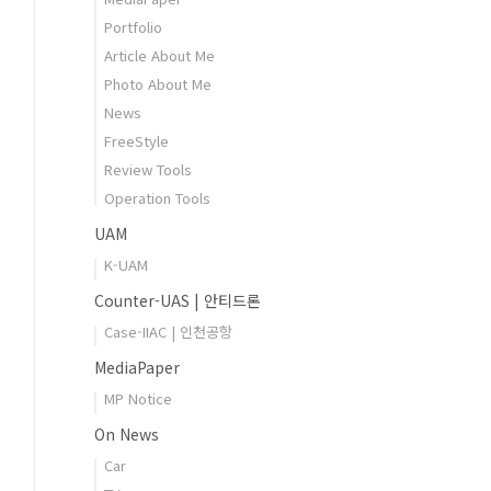
Portfolio
Article About Me
Photo About Me
News
FreeStyle
Review Tools
Operation Tools
UAM
K-UAM
Counter-UAS | 안티드론
Case-IIAC | 인천공항
MediaPaper
MP Notice
On News
Car