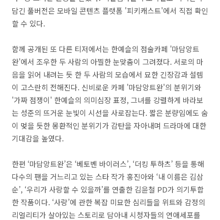
담긴 풀버전은 모바일 콘텐츠 플랫폼 '피키캐스트'에서 직접 확인
할 수 있다.
함께 공개된 또 다른 티저에서는 한예슬의 점술카페 '마담앙트
완'에서 조우한 두 사람의 아찔한 눈맞춤이 그려졌다. 서로의 마
음을 읽어 내려는 듯 한 두 사람의 모습에서 묘한 긴장감과 설렘
이 고스란히 전해진다. 신비로운 카페 '마담앙트완'의 분위기와
'가짜 점쟁이' 한예슬의 의미심장 표정, 그녀를 강렬하게 바라보
는 성준의 뜨거운 눈빛이 시선을 사로잡는다. 짧은 분량임에도 숨
이 멎을 듯한 몽환적인 분위기가 감탄을 자아내며 드라마에 대한
기대감을 높였다.
한편 ‘마담앙트완’은 ‘베토벤 바이러스’, ‘더킹 투하츠’ 등을 통해
다수의 팬을 거느리고 있는 스타 작가 홍진아와 ‘내 이름은 김삼
순’, ‘우리가 사랑할 수 있을까’를 연출한 김윤철 PD가 의기투합
한 작품이다. ‘사랑’에 관한 복잡 미묘한 심리들을 위트와 감정의
리얼리티가 살아있는 스토리로 담아내 시청자들의 연애세포를