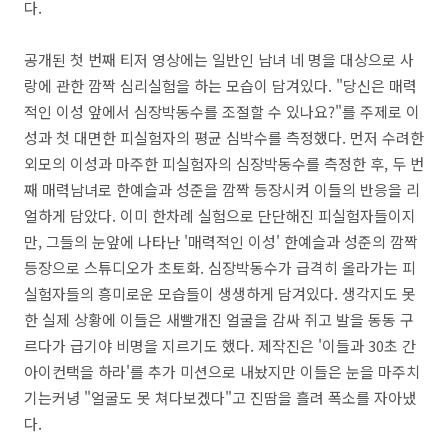
다.
공개된 첫 번째 티저 영상에는 일반인 남녀 네 명을 대상으로 사
랑에 관한 깜짝 심리실험을 하는 모습이 담겨있다. "당신은 매력
적인 이성 앞에서 심장박동수를 조절할 수 있나요?"를 주제로 이
성과 첫 대면한 피실험자의 평균 심박수를 측정했다. 먼저 수려한
외모의 이성과 마주한 피실험자의 심장박동수를 측정한 후, 두 번
째 매력남녀로 한예슬과 성준을 깜짝 등장시켜 이들의 반응을 리
얼하게 담았다. 이미 한차례 실험으로 단단해진 피실험자들이지
만, 그들의 눈앞에 나타난 '매력적인 이성' 한예슬과 성준의 깜짝
등장으로 스튜디오가 초토화. 심장박동수가 급격히 올라가는 피
실험자들의 흥미로운 모습들이 생생하게 담겨있다. 생각지도 못
한 실제 상황에 이들은 새빨개진 얼굴을 감싸 쥐고 발을 동동 구
르다가 급기야 비명을 지르기도 했다. 제작진은 '이들과 30초 간
아이컨택을 하라'를 추가 미션으로 내놨지만 이들은 눈을 마주치
기는커녕 "얼굴도 못 쳐다보겠다"고 진땀을 흘려 폭소를 자아냈
다.