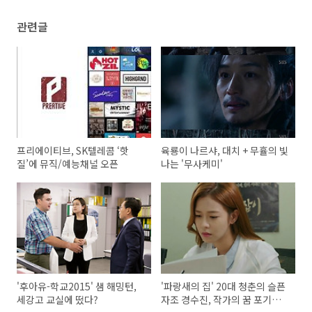
관련글
프리에이티브, SK텔레콤 ‘핫
육룡이 나르샤, 대치 + 무휼의 빛
질’에 뮤직/예능채널 오픈
나는 '무사케미'
'후아유-학교2015' 샘 해밍턴,
'파랑새의 집' 20대 청춘의 슬픈
세강고 교실에 떴다?
자조 경수진, 작가의 꿈 포기하