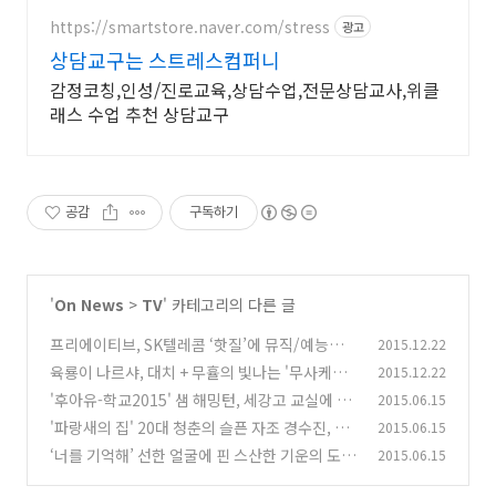
https://smartstore.naver.com/stress
광고
상담교구는 스트레스컴퍼니
감정코칭,인성/진로교육,상담수업,전문상담교사,위클
래스 수업 추천 상담교구
공감
구독하기
'
On News
>
TV
' 카테고리의 다른 글
프리에이티브, SK텔레콤 ‘핫질’에 뮤직/예능채널
2015.12.22
오픈
육룡이 나르샤, 대치 + 무휼의 빛나는 '무사케미'
2015.12.22
(0)
'후아유-학교2015' 샘 해밍턴, 세강고 교실에 떴
2015.06.15
(0)
다?
'파랑새의 집' 20대 청춘의 슬픈 자조 경수진, 작
2015.06.15
(0)
가의 꿈 포기하나
‘너를 기억해’ 선한 얼굴에 핀 스산한 기운의 도경
2015.06.15
(0)
수, 베일 벗었다!
(0)