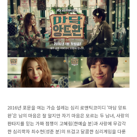
2016년 포문을 여는 가슴 설레는 심리 로맨틱코미디 ‘마담 앙트
완’은 남의 마음은 잘 알지만 자기 마음은 모르는 두 남녀, 사랑의
판타지를 믿는 가짜 점쟁이 고혜림(한예슬 분)과 사랑에 무감각
한 심리학자 최수현(성준 분)의 뜨겁고 달콤한 심리게임을 다룬