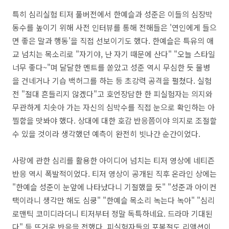
특히 심리실험 티저 풀버전에서 한예슬과 성준은 이들의 심장박
동수를 높이기 위해 사전 인터뷰를 통해 전해들은 '연인에게 들으
면 좋은 말과 행동'을 직접 선보이기도 했다. 한예슬은 특유의 애
교 넘치는 목소리로 "자기야, 난 자기 때문에 산다" "오늘 스타일
너무 좋다~"며 달달한 멘트를 쏟았고 성준 역시 무심한 듯 물병
을 건네거나 기습 백허그를 하는 등 초강력 공격을 펼쳤다. 실험
전 "절대 흔들리지 않겠다"고 호언장담한 한 피실험자는 의지와
무관하게 치솟아 가는 자신의 심박수를 직접 눈으로 확인하는 아
찔함을 맛봐야 했다. 상대에 대한 호감 반응쯤이야 의지로 조절할
수 있을 것이라 생각했던 예측이 완전히 빗나간 순간이었다.
사랑에 관한 심리를 활용한 아이디어 넘치는 티저 영상에 네티즌
반응 역시 폭발적이었다. 티저 영상이 공개된 직후 온라인 상에는
"한예슬 성준이 눈앞에 나타났다니 기절했을 듯" "성준과 아이컨
택이라니 생각만 해도 심쿵" "한예슬 목소리 녹는다 녹아" "심리
로맨틱 코미디라더니 티저부터 정말 독특하네요. 드라마 기대된
다" 등 뜨거운 반응을 전했다. 피실험자들의 포복절도 리액션이