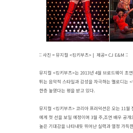
:: 사진 = 뮤지컬 <킹키부츠> | 제공= CJ E&M ::
뮤지컬 <킹키부츠>는 2013년 4월 브로드웨이 초연
튀는 음악적 스타일과 감성을 자극하는 멜로디는 
한층 높였다는 평을 받고 있다.
뮤지컬 <킹키부츠> 코리아 프러덕션은 오는 11월
에게 첫 선을 보일 예정이며 3월 주,조연 배우 공
높은 기대감을 나타내듯 뛰어난 실력과 열정 가득한 