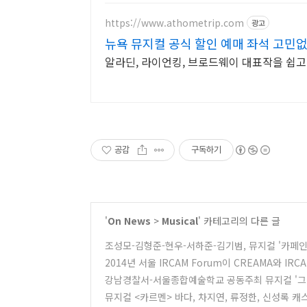
https://www.athometrip.com
광고
뉴욕 뮤지컬 공식 할인 예매 좌석 고민
알라딘, 라이언킹, 브로드웨이 대표작을 쉽고
공감
구독하기
'
On News
>
Musical
' 카테고리의 다른 글
조성모-김형준-현우-서하준-김기범, 뮤지컬 '카페인
2014년 서울 IRCAM Forum이 CREAMA와 IR
강남경찰서-서울종합예술학교 공동주최 뮤지컬 '그
뮤지컬 <카르멘> 바다, 차지연, 류정한, 신성록 캐