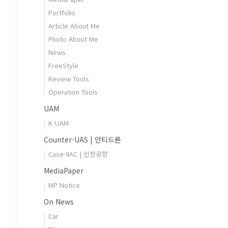
Portfolio
Article About Me
Photo About Me
News
FreeStyle
Review Tools
Operation Tools
UAM
K-UAM
Counter-UAS | 안티드론
Case-IIAC | 인천공항
MediaPaper
MP Notice
On News
Car