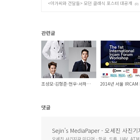
<아가씨와 건달들> 모던 클래식 포스터 대공개
(0)
관련글
조성모-김형준-현우-서하준-김기범, 뮤지컬 '카페인' 전격 캐스팅!
댓글
Sejin's MediaPaper - 오세진 
오세진 사긴지갖 미디어 - 항공, 드론, UAV, ATM,