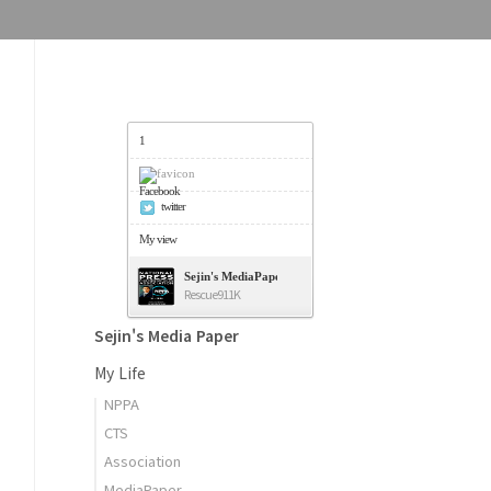
1
Facebook
twitter
My view
Sejin's MediaPaper - 오세진 사진기자의 미디어페이퍼
Rescue911K
Sejin's Media Paper
My Life
NPPA
CTS
Association
MediaPaper