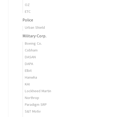
OZ
ETC
Police
Urban Shield
Military-Corp.
Boeing Co.
Cobham
DASAN
DAPA
Elbit
Hanwha
KAI
Lockheed Martin
Northrop
Paradigm SRP
S&T Motiv