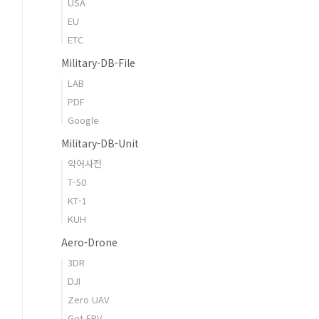
USA
EU
ETC
Military-DB-File
LAB
PDF
Google
Military-DB-Unit
약어사전
T-50
KT-1
KUH
Aero-Drone
3DR
DJI
Zero UAV
Get FPV