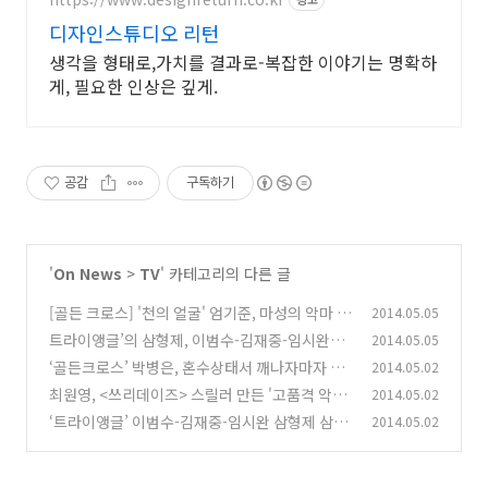
디자인스튜디오 리턴
생각을 형태로,가치를 결과로-복잡한 이야기는 명확하
게, 필요한 인상은 깊게.
공감
구독하기
'
On News
>
TV
' 카테고리의 다른 글
[골든 크로스] '천의 얼굴' 엄기준, 마성의 악마 미
2014.05.05
소 10종 세트!
트라이앵글’의 삼형제, 이범수-김재중-임시완이
2014.05.05
(0)
콕 찍은 관전 포인트!
‘골든크로스’ 박병은, 혼수상태서 깨나자마자 기
2014.05.02
(0)
자 촉 발동.
최원영, <쓰리데이즈> 스릴러 만든 '고품격 악역'
2014.05.02
(0)
마지막까지 빛났다!
‘트라이앵글’ 이범수-김재중-임시완 삼형제 삼각
2014.05.02
(0)
거울 캐릭터 사진 화제!
(0)