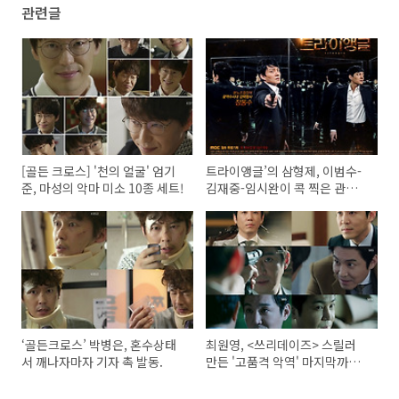
관련글
[골든 크로스] '천의 얼굴' 엄기
트라이앵글’의 삼형제, 이범수-
준, 마성의 악마 미소 10종 세트!
김재중-임시완이 콕 찍은 관전
포인트!
‘골든크로스’ 박병은, 혼수상태
최원영, <쓰리데이즈> 스릴러
서 깨나자마자 기자 촉 발동.
만든 '고품격 악역' 마지막까지
빛났다!