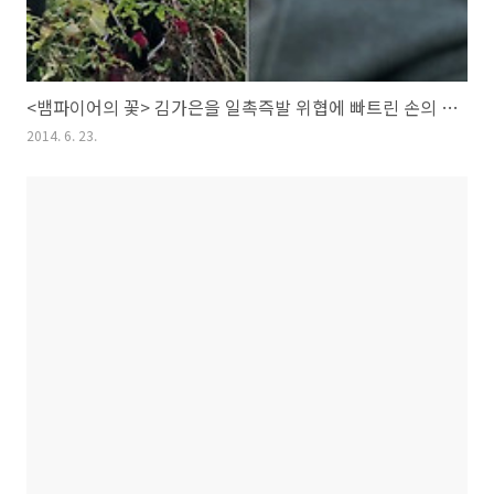
<뱀파이어의 꽃> 김가은을 일촉즉발 위협에 빠트린 손의 정체는?
2014. 6. 23.