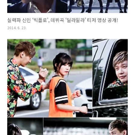
실력파 신인 ‘빅플로’, 데뷔곡 ‘딜라일라’ 티저 영상 공개!
2014. 6. 23.