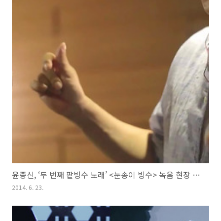
윤종신, ‘두 번째 팥빙수 노래’ <눈송이 빙수> 녹음 현장 사진 공개
2014. 6. 23.