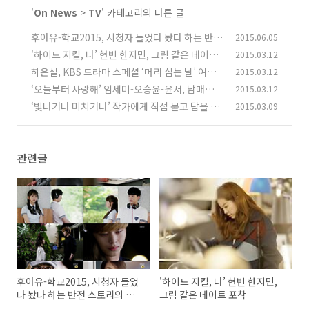
'
On News
>
TV
' 카테고리의 다른 글
후아유-학교2015, 시청자 들었다 놨다 하는 반전
2015.06.05
스토리의 연속!
'하이드 지킬, 나’ 현빈 한지민, 그림 같은 데이트
2015.03.12
(0)
포착
하은설, KBS 드라마 스페셜 ‘머리 심는 날’ 여주
2015.03.12
(0)
확정
‘오늘부터 사랑해’ 임세미-오승윤-윤서, 남매로
2015.03.12
(0)
첫 연기 호흡!
‘빛나거나 미치거나’ 작가에게 직접 묻고 답을 구
2015.03.09
(0)
하다!
(0)
관련글
후아유-학교2015, 시청자 들었
'하이드 지킬, 나’ 현빈 한지민,
다 놨다 하는 반전 스토리의 연
그림 같은 데이트 포착
속!