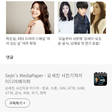
하은설, KBS 드라마 스페셜 ‘머
‘오늘부터 사랑해’ 임세미-오승
리 심는 날’ 여주 확정
윤-윤서, 남매로 첫 연기 호흡!
댓글
Sejin's MediaPaper - 오세진 사진기자의
미디어페이퍼
오세진 사긴지갖 미디어 - 항공, 드론, UAV, ATM, UAM,
UTM, 군사, 국방, 무기, 정책
구독하기