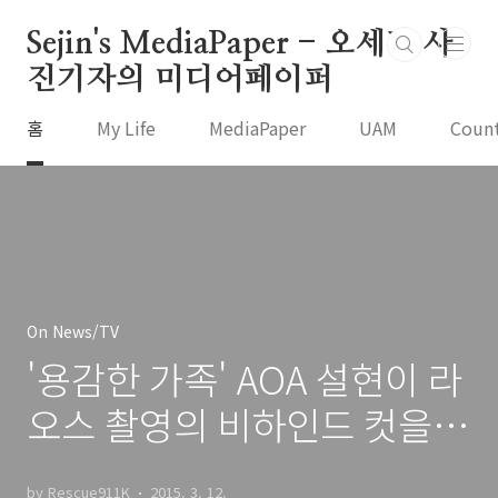
본문 바로가기
Sejin's MediaPaper - 오세진 사
진기자의 미디어페이퍼
홈
My Life
MediaPaper
UAM
Coun
On News/TV
'용감한 가족' AOA 설현이 라
오스 촬영의 비하인드 컷을
공개!
by Rescue911K
2015. 3. 12.