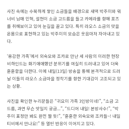
사진 속에는 수북하게 쌓인 소금들을 배경으로 새댁 박주미와 워
너비 남매 민혁, 설현이 소금 고드름을 들고 카메라를 향해 포즈
를 취해보이고 있어 눈길을 끌고 있다. 특히 라오스 소금의 맛을
온몸으로 표현하고 있는 박주미의 모습은 웃음마저 자아내고 있
다.
‘용감한 가족’에서 외숙모와 조카로 만난 세 사람의 이러한 현장
비하인드는 화기애애했던 분위기를 여실히 드러내고 있어 더욱
훈훈함을 더한다. 이에 내일(13일) 방송을 통해 본격적으로 드러
날 이들의 라오스 소금마을 정착기를 향한 기대감이 고조되고 있
는 상황.
사진을 확인한 누리꾼들은 “귀요미 가족 3인방이네!”, “소금 고
드름, 과연 무슨 맛일지 궁금...”, “드디어 내일! 본방사수!”, “박
주미 표정만 봐도 완전 짤 듯!”, “훈훈한 외숙모와 조카들~! 내일
티비에서 만나요!” 등 열띤 반응이 이어지고 있다.