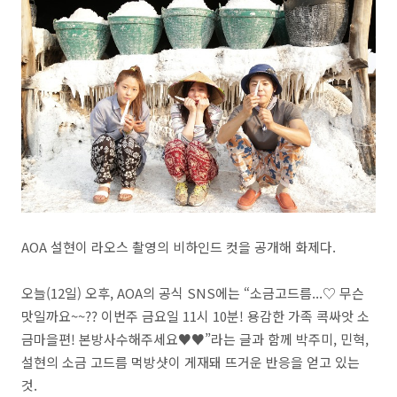
AOA 설현이 라오스 촬영의 비하인드 컷을 공개해 화제다.
오늘(12일) 오후, AOA의 공식 SNS에는 “소금고드름...♡ 무슨
맛일까요~~?? 이번주 금요일 11시 10분! 용감한 가족 콕싸앗 소
금마을편! 본방사수해주세요♥♥”라는 글과 함께 박주미, 민혁,
설현의 소금 고드름 먹방샷이 게재돼 뜨거운 반응을 얻고 있는
것.