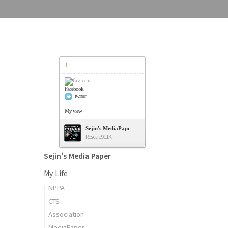
1
Facebook
twitter
My view
Sejin's MediaPaper - 오세진 사진기자의 미디어페이퍼
Rescue911K
Sejin's Media Paper
My Life
NPPA
CTS
Association
MediaPaper