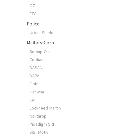
OZ
ETC
Police
Urban Shield
Military-Corp.
Boeing Co.
Cobham
DASAN
DAPA
Elbit
Hanwha
KAI
Lockheed Martin
Northrop
Paradigm SRP
S&T Motiv