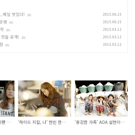
, 베일 벗었다!
2015.06.15
(0)
지망생
2015.06.15
(0)
포착
2015.03.12
(0)
 컷을 공개!
2015.03.12
(0)
확정
2015.03.12
(0)
'프로듀사' 아이유 안티팬 당돌녀, 서울예대 연기지망생
'하이드 지킬, 나’ 현빈 한지민, 그림 같은 데이트 포착
'용감한 가족' AOA 설현이 라오스 촬영의 비하인드 컷을 공개!