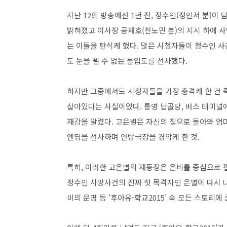
지난 12회 방송에선 1년 전, 정수인(정인서 분)
밝혀졌고 이사장 공재호(전노민 분)의 지시 하에 사
는 이들을 탄식케 했다. 많은 시청자들이 정수인 사
도 눈을 뗄 수 없는 몰입도를 선사했다.
하지만 그중에서도 시청자들을 가장 충격케 한 건 죽
살아있다는 사실이었다. 통영 납골당, 버스 터미널
재감을 알렸다. 고은별은 자신의 집으로 돌아와 엄마
엔딩을 선사하며 안방극장을 경악케 한 것.
특히, 이러한 고은별의 재등장은 은비를 중심으로 펼
정수인 사망사건의 진짜 첫 목격자인 은별이 다시 나
비의 운명 등 ‘후아유-학교2015’ 속 모든 스토리