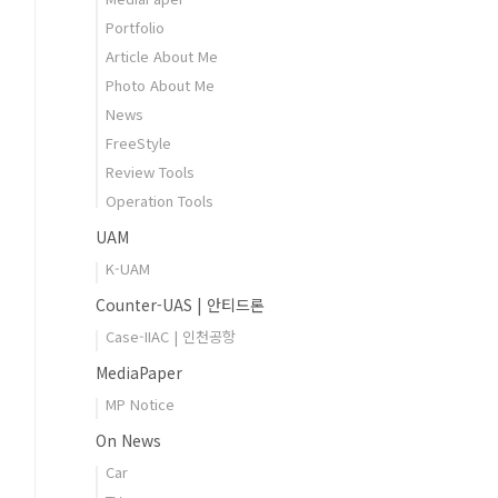
Portfolio
Article About Me
Photo About Me
News
FreeStyle
Review Tools
Operation Tools
UAM
K-UAM
Counter-UAS | 안티드론
Case-IIAC | 인천공항
MediaPaper
MP Notice
On News
Car