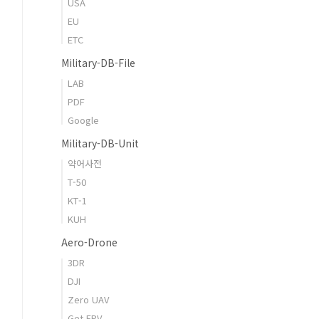
USA
EU
ETC
Military-DB-File
LAB
PDF
Google
Military-DB-Unit
약어사전
T-50
KT-1
KUH
Aero-Drone
3DR
DJI
Zero UAV
Get FPV