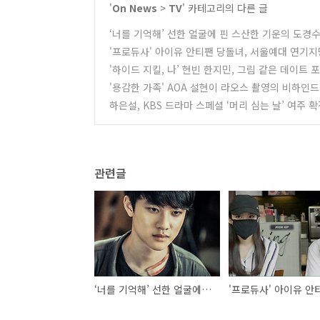
'
On News
>
TV
' 카테고리의 다른 글
‘너를 기억해’ 선한 얼굴에 핀 스산한 기운의 도경수
'프로듀사' 아이유 안티팬 당돌녀, 서울예대 연기
'하이드 지킬, 나’ 현빈 한지민, 그림 같은 데이트 
'용감한 가족' AOA 설현이 라오스 촬영의 비하인드
하은설, KBS 드라마 스페셜 ‘머리 심는 날’ 여주 
관련글
‘너를 기억해’ 선한 얼굴에 핀 스산한 기운의 도경수, 베일 벗었다!