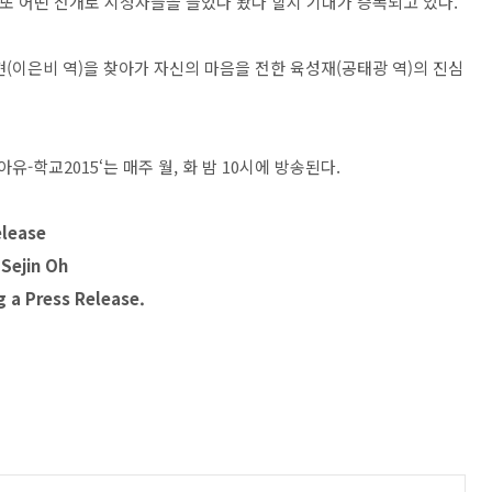
가 또 어떤 전개로 시청자들을 들었다 놨다 할지 기대가 증폭되고 있다.
(이은비 역)을 찾아가 자신의 마음을 전한 육성재(공태광 역)의 진심
유-학교2015‘는 매주 월, 화 밤 10시에 방송된다.
elease
Sejin Oh
g a Press Release.