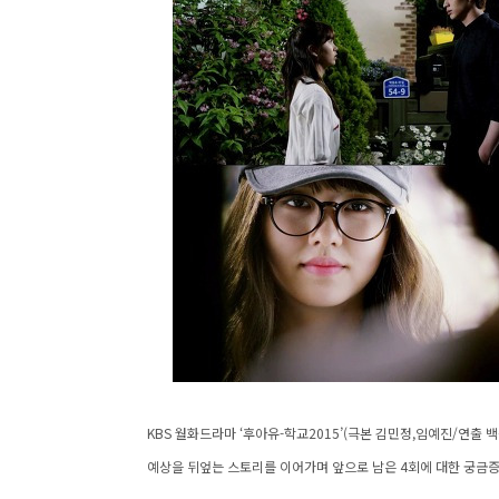
KBS 월화드라마 ‘후아유-학교2015’(극본 김민정,임예진/연출 
예상을 뒤엎는 스토리를 이어가며 앞으로 남은 4회에 대한 궁금증