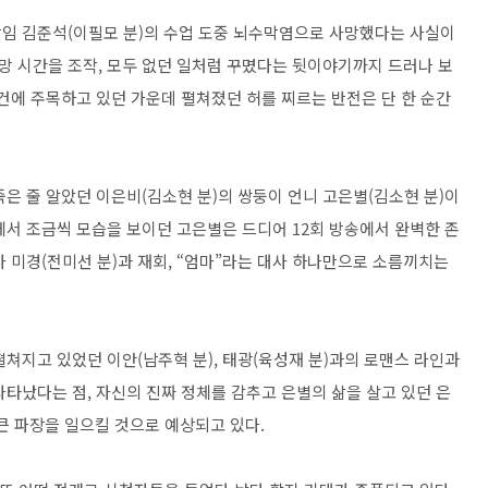
이 담임 김준석(이필모 분)의 수업 도중 뇌수막염으로 사망했다는 사실이
망 시간을 조작, 모두 없던 일처럼 꾸몄다는 뒷이야기까지 드러나 보
건에 주목하고 있던 가운데 펼쳐졌던 허를 찌르는 반전은 단 한 순간
은 줄 알았던 이은비(김소현 분)의 쌍둥이 언니 고은별(김소현 분)이
에서 조금씩 모습을 보이던 고은별은 드디어 12회 방송에서 완벽한 존
 미경(전미선 분)과 재회, “엄마”라는 대사 하나만으로 소름끼치는
쳐지고 있었던 이안(남주혁 분), 태광(육성재 분)과의 로맨스 라인과
타났다는 점, 자신의 진짜 정체를 감추고 은별의 삶을 살고 있던 은
에 큰 파장을 일으킬 것으로 예상되고 있다.